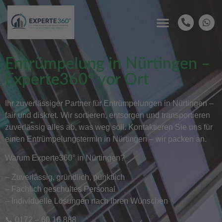
Entrümpelung in Nürtingen –
Experte360° vor Ort
Ihr zuverlässiger Partner für Entrümpelungen in Nürtingen –
fair und diskret. Wir sortieren, entsorgen und transportieren
zuverlässig alles ab, was weg soll. Kontaktieren Sie uns für
einen Entrümpelungstermin in Nürtingen – wir packen an.
Warum Experte360° in Nürtingen?
– Zuverlässig, gründlich, pünktlich
– Fachlich geschultes Personal
– Individuelle Lösungen nach Ihren Wünschen
📞 0172 – 60 16 888