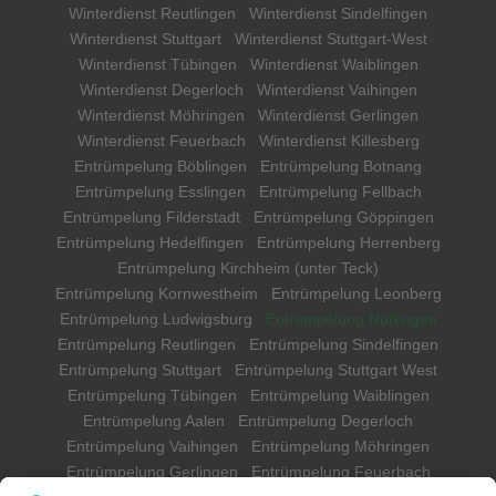
Winterdienst Reutlingen
Winterdienst Sindelfingen
Winterdienst Stuttgart
Winterdienst Stuttgart-West
Winterdienst Tübingen
Winterdienst Waiblingen
Winterdienst Degerloch
Winterdienst Vaihingen
Winterdienst Möhringen
Winterdienst Gerlingen
Winterdienst Feuerbach
Winterdienst Killesberg
Entrümpelung Böblingen
Entrümpelung Botnang
Entrümpelung Esslingen
Entrümpelung Fellbach
Entrümpelung Filderstadt
Entrümpelung Göppingen
Entrümpelung Hedelfingen
Entrümpelung Herrenberg
Entrümpelung Kirchheim (unter Teck)
Entrümpelung Kornwestheim
Entrümpelung Leonberg
Entrümpelung Ludwigsburg
Entrümpelung Nürtingen
Entrümpelung Reutlingen
Entrümpelung Sindelfingen
Entrümpelung Stuttgart
Entrümpelung Stuttgart West
Entrümpelung Tübingen
Entrümpelung Waiblingen
Entrümpelung Aalen
Entrümpelung Degerloch
Entrümpelung Vaihingen
Entrümpelung Möhringen
Entrümpelung Gerlingen
Entrümpelung Feuerbach