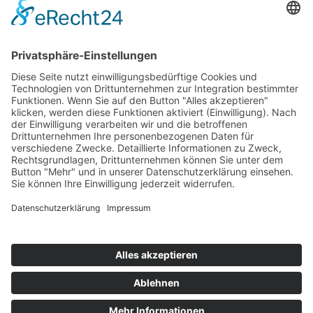
Entrümpelung Killesberg
Aktenvernichtung Böblingen
Aktenvernichtung Reutlingen
Aktenvernichtung Tübingen
Aktenvernichtung Ludwigsburg
Aktenvernichtung Göppingen
Aktenvernichtung Waiblingen
Aktenvernichtung Esslingen
Aktenvernichtung Stuttgart
Aktenvernichtung Gerlingen
Aktenvernichtung Feuerbach
Aktenvernichtung Killesberg
Aktenvernichtung Möhringen
Aktenvernichtung Vaihingen
Aktenvernichtung Degerloch
Unsere Leistugen im Überblick
Gebäudereinigung
Entrümpelungen
Housekeeping
Gartenpflege
Winterdienst
Hausmeisterarbeiten
Maklerdienstleistungen
Kehrwoche
Brandschäden- und Wasserschäden
Made with ❤ by
SchaberOM
Impressum
Datenschutz
Cookie-Einstellungen