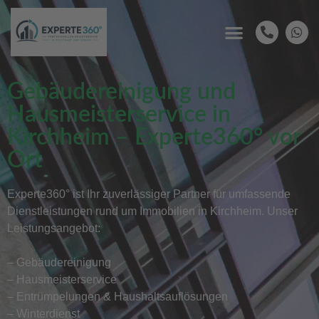
Gebäudereinigung und
Hausmeisterservice in
Kirchheim – Experte360° vor
Ort
Experte360° ist Ihr zuverlässiger Partner für umfassende
Dienstleistungen rund um Immobilien in Kirchheim. Unser
Leistungsangebot:
– Gebäudereinigung
– Hausmeisterservice
– Entrümpelungen & Haushaltsauflösungen
– Winterdienst