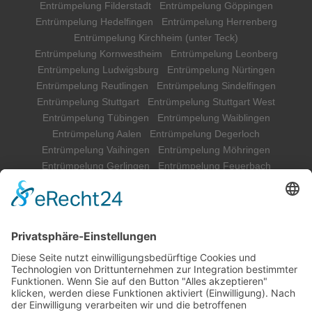
Entrümpelung Filderstadt
Entrümpelung Göppingen
Entrümpelung Hedelfingen
Entrümpelung Herrenberg
Entrümpelung Kirchheim (unter Teck)
Entrümpelung Kornwestheim
Entrümpelung Leonberg
Entrümpelung Ludwigsburg
Entrümpelung Nürtingen
Entrümpelung Reutlingen
Entrümpelung Sindelfingen
Entrümpelung Stuttgart
Entrümpelung Stuttgart West
Entrümpelung Tübingen
Entrümpelung Waiblingen
Entrümpelung Aalen
Entrümpelung Degerloch
Entrümpelung Vaihingen
Entrümpelung Möhringen
Entrümpelung Gerlingen
Entrümpelung Feuerbach
Entrümpelung Killesberg
Aktenvernichtung Böblingen
Aktenvernichtung Reutlingen
Aktenvernichtung Tübingen
Aktenvernichtung Ludwigsburg
Aktenvernichtung Göppingen
Aktenvernichtung Waiblingen
Aktenvernichtung Esslingen
Aktenvernichtung Stuttgart
Aktenvernichtung Gerlingen
Aktenvernichtung Feuerbach
Aktenvernichtung Killesberg
Aktenvernichtung Möhringen
Aktenvernichtung Vaihingen
Aktenvernichtung Degerloch
Unsere Leistugen im Überblick