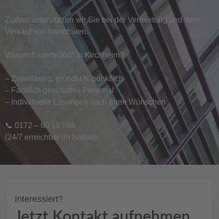
Zudem unterstützen wir Sie bei der Vermietung und dem
Verkauf von Immobilien.
Warum Experte360° in Kirchheim?
– Zuverlässig, gründlich, pünktlich
– Fachlich geschultes Personal
– Individuelle Lösungen nach Ihren Wünschen
📞 0172 – 60 16 888
(24/7 erreichbar im Notfall)
Interessiert?
Jetzt Kontakt aufnehmen