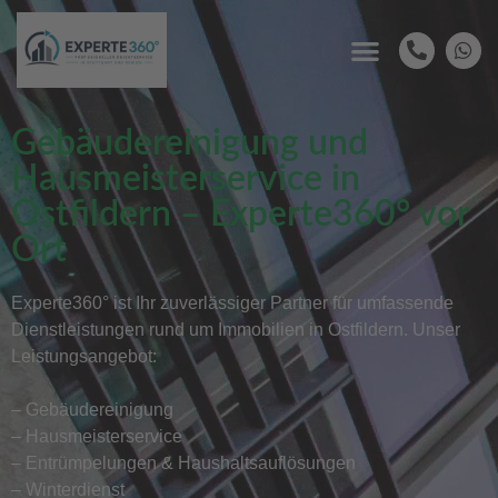
Gebäudereinigung und
Hausmeisterservice in
Ostfildern – Experte360° vor
Ort
Experte360° ist Ihr zuverlässiger Partner für umfassende
Dienstleistungen rund um Immobilien in Ostfildern. Unser
Leistungsangebot:
– Gebäudereinigung
– Hausmeisterservice
– Entrümpelungen & Haushaltsauflösungen
– Winterdienst