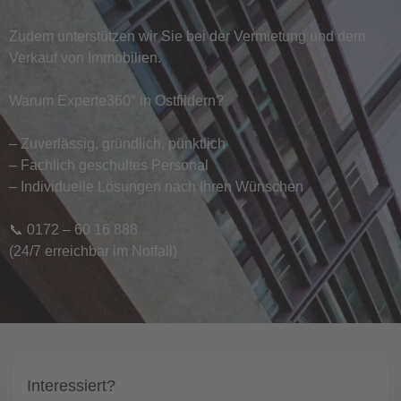
Zudem unterstützen wir Sie bei der Vermietung und dem
Verkauf von Immobilien.
Warum Experte360° in Ostfildern?
– Zuverlässig, gründlich, pünktlich
– Fachlich geschultes Personal
– Individuelle Lösungen nach Ihren Wünschen
📞 0172 – 60 16 888
(24/7 erreichbar im Notfall)
Interessiert?