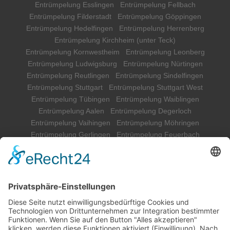
Entrümpelung Esslingen
Entrümpelung Fellbach
Entrümpelung Filderstadt
Entrümpelung Göppingen
Entrümpelung Hedelfingen
Entrümpelung Herrenberg
Entrümpelung Kirchheim (unter Teck)
Entrümpelung Kornwestheim
Entrümpelung Leonberg
Entrümpelung Ludwigsburg
Entrümpelung Nürtingen
Entrümpelung Reutlingen
Entrümpelung Sindelfingen
Entrümpelung Stuttgart
Entrümpelung Stuttgart West
Entrümpelung Tübingen
Entrümpelung Waiblingen
Entrümpelung Aalen
Entrümpelung Degerloch
Entrümpelung Vaihingen
Entrümpelung Möhringen
Entrümpelung Gerlingen
Entrümpelung Feuerbach
Entrümpelung Killesberg
Aktenvernichtung Böblingen
Aktenvernichtung Reutlingen
Aktenvernichtung Tübingen
Aktenvernichtung Ludwigsburg
Aktenvernichtung Göppingen
Aktenvernichtung Waiblingen
Aktenvernichtung Esslingen
Aktenvernichtung Stuttgart
Aktenvernichtung Gerlingen
Aktenvernichtung Feuerbach
Aktenvernichtung Killesberg
Aktenvernichtung Möhringen
Aktenvernichtung Vaihingen
Aktenvernichtung Degerloch